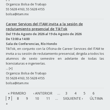
Organiza: Bolsa de Trabajo
55 5628 4163, 55 5628 4155
bolsa@itam.mx
Career Services del ITAM invita a la sesión de
reclutamiento presencial de TikTok
Del
19 de Agosto de 2026
al
19 de Agosto de 2026
De
13:00
a
14:00
Sala de Conferencias, Río Hondo
TikTok, en conjunto con la Oficina de Career Services del ITAM te
invita a su sesión de reclutamiento presencial, dirigida a todos los
alumnos de sexto semestre en adelante de todas las
licenciaturas e ingenierías.
...
[+]
Organiza: Bolsa de Trabajo
55 5628 4163, 55 5628 4155
bolsa@itam.mx
…
« PRIMERO
‹ ANTERIOR
3
4
5
6
Páginas
…
7
8
9
10
11
SIGUIENTE ›
ÚLTIMA
»