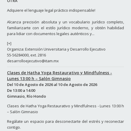
OTRA
Adquiere el lenguaje legal práctico indispensable!
Alcanza precisión absoluta y un vocabulario jurídico completo,
familiarizarte con el estilo jurídico moderno, y obtén habilidad
para lidiar con documentos legales auténticos y...
[+]
Organiza: Extensión Universitaria y Desarrollo Ejecutivo
55-56284000, ext. 2816
desarrolloejecutivo@itam.mx
Clases de Hatha Yoga Restaurativo y Mindfulness -
Lunes 13:00 h – Salón Gimnasio
Del
10 de Agosto de 2026
al
10 de Agosto de 2026
De
13:00
a
14:00
Gimnasio, Río Hondo
Clases de Hatha Yoga Restaurativo y Mindfulness - Lunes 13:00 h
– Salón Gimnasio
Regálate un espacio para desconectarte del estrés y reconectar
contigo.