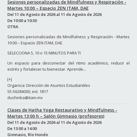
Sesiones personalizadas de Mindfulness y Respiración -
Martes 10:00 – Espacio ZEN ITAM, DAE
Del
11 de Agosto de 2026
al
11 de Agosto de 2026
De
10:00
a
10:30
OTRA
Sesiones personalizadas de Mindfulness y Respiración - Martes
10:00 – Espacio ZEN ITAM, DAE
SELECCIONA 5, 10 o 15 MINUTOS PARA TI
Un espacio para desconectar del ritmo académico, reducir el
estrés y fortalecer tu bienestar. Aprende...
[+]
Organiza: Dirección de Asuntos Estudiantiles
55-56284000, ext. 1817
dushinka@itam.mx
Clases de Hatha Yoga Restaurativo y Mindfulness -
Martes 13:00 h – Salón Gimnasio (profesores)
Del
11 de Agosto de 2026
al
11 de Agosto de 2026
De
13:00
a
14:00
Gimnasio, Río Hondo