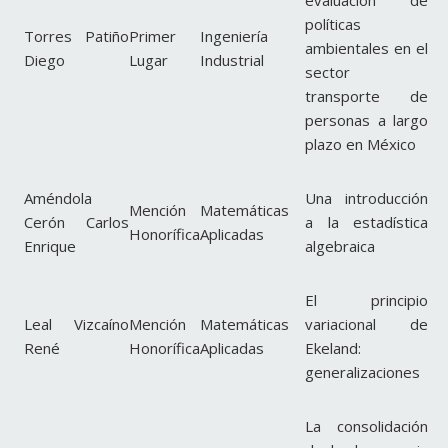
políticas
Torres Patiño
Primer
Ingeniería
ambientales en el
Diego
Lugar
Industrial
sector
transporte de
personas a largo
plazo en México
Améndola
Una introducción
Mención
Matemáticas
Cerón Carlos
a la estadística
Honorífica
Aplicadas
Enrique
algebraica
El principio
Leal Vizcaíno
Mención
Matemáticas
variacional de
René
Honorífica
Aplicadas
Ekeland:
generalizaciones
La consolidación