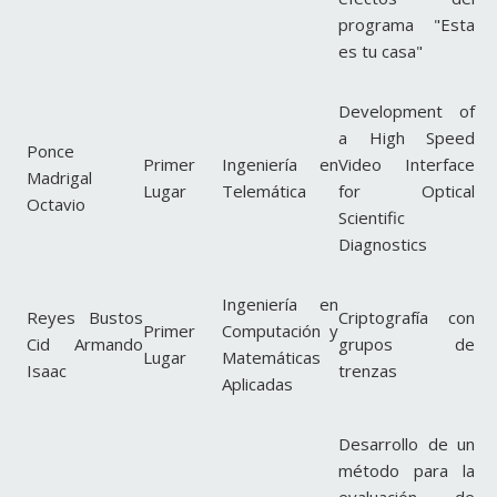
programa "Esta
es tu casa"
Development of
a High Speed
Ponce
Primer
Ingeniería en
Video Interface
Madrigal
Lugar
Telemática
for Optical
Octavio
Scientific
Diagnostics
Ingeniería en
Reyes Bustos
Criptografía con
Primer
Computación y
Cid Armando
grupos de
Lugar
Matemáticas
Isaac
trenzas
Aplicadas
Desarrollo de un
método para la
evaluación de